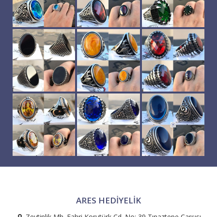
ARES HEDIYELIK
Zeytinlik Mh. Fahri Korutürk Cd. No: 39 Tınaztepe Çarşısı