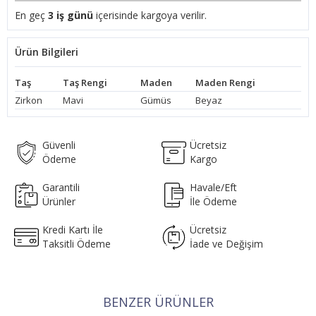
En geç
3 iş günü
içerisinde kargoya verilir.
Ürün Bilgileri
Taş
Taş Rengi
Maden
Maden Rengi
Zirkon
Mavi
Gümüs
Beyaz
Güvenli
Ücretsiz
Ödeme
Kargo
Garantili
Havale/Eft
Ürünler
İle Ödeme
Kredi Kartı İle
Ücretsiz
Taksitli Ödeme
İade ve Değişim
BENZER ÜRÜNLER