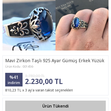
Mavi Zirkon Taşlı 925 Ayar Gümüş Erkek Yüzük
Ürün Kodu : 001456-
3.780,00 TL
%41
2.230,00 TL
indirim
810,23 TL x 3 ay'a varan taksit seçenekleri
Ürün Tükendi