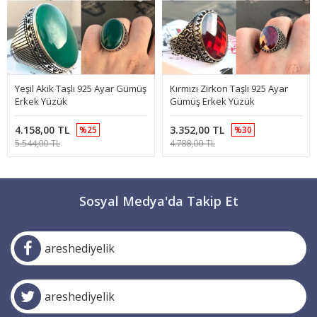
Yeşil Akik Taşlı 925 Ayar Gümüş
Kırmızı Zirkon Taşlı 925 Ayar
Erkek Yüzük
Gümüş Erkek Yüzük
4.158,00 TL
3.352,00 TL
%25
%30
5.544,00 TL
4.788,00 TL
Sosyal Medya'da Takip Et
areshediyelik
areshediyelik