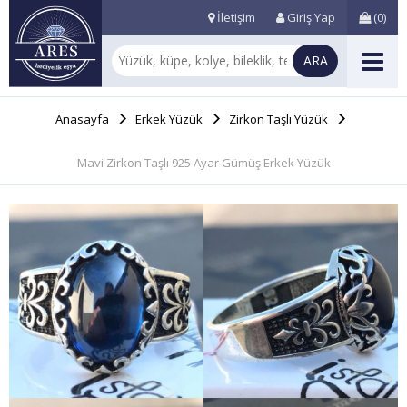
İletişim
Giriş Yap
(
0
)
Anasayfa
Erkek Yüzük
Zirkon Taşlı Yüzük
Mavi Zirkon Taşlı 925 Ayar Gümüş Erkek Yüzük