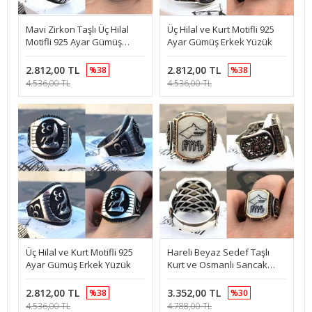
Mavi Zirkon Taşlı Üç Hilal
Üç Hilal ve Kurt Motifli 925
Motifli 925 Ayar Gümüş
Ayar Gümüş Erkek Yüzük
Erkek Yüzük
2.812,00 TL
2.812,00 TL
%38
%38
4.536,00 TL
4.536,00 TL
Üç Hilal ve Kurt Motifli 925
Hareli Beyaz Sedef Taşlı
Ayar Gümüş Erkek Yüzük
Kurt ve Osmanlı Sancak
Motifli 925 Ayar Gümüş
Erkek Yüzük
2.812,00 TL
3.352,00 TL
%38
%30
4.536,00 TL
4.788,00 TL