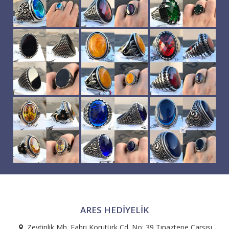
ARES HEDIYELIK
Zeytinlik Mh. Fahri Korutürk Cd. No: 39 Tınaztepe Çarşısı