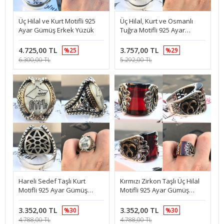
Üç Hilal ve Kurt Motifli 925
Üç Hilal, Kurt ve Osmanlı
Ayar Gümüş Erkek Yüzük
Tuğra Motifli 925 Ayar
Gümüş Erkek Yüzük
4.725,00 TL
3.757,00 TL
%25
%29
6.300,00 TL
5.292,00 TL
Hareli Sedef Taşlı Kurt
Kırmızı Zirkon Taşlı Üç Hilal
Motifli 925 Ayar Gümüş
Motifli 925 Ayar Gümüş
Erkek Yüzük
Erkek Yüzük
3.352,00 TL
3.352,00 TL
%30
%30
4.788,00 TL
4.788,00 TL