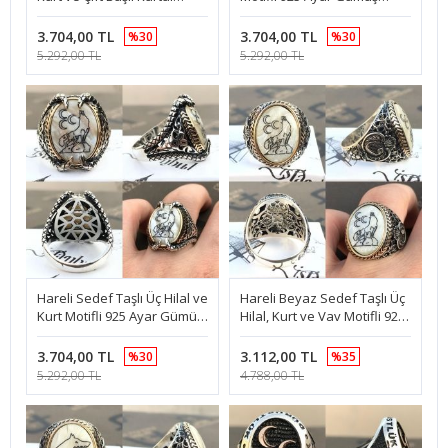
Motifli 925 Ayar Gümüş
Erkek Yüzük
Erkek Yüzük
3.704,00 TL
3.704,00 TL
%30
%30
5.292,00 TL
5.292,00 TL
Hareli Sedef Taşlı Üç Hilal ve
Hareli Beyaz Sedef Taşlı Üç
Kurt Motifli 925 Ayar Gümüş
Hilal, Kurt ve Vav Motifli 925
Erkek Yüzük
Ayar Gümüş Erkek Yüzük
3.704,00 TL
3.112,00 TL
%30
%35
5.292,00 TL
4.788,00 TL