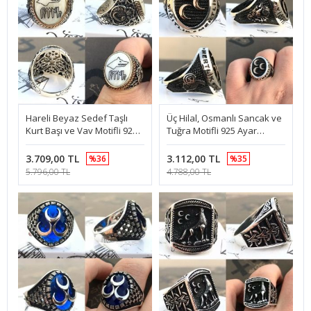
Hareli Beyaz Sedef Taşlı
Üç Hilal, Osmanlı Sancak ve
Kurt Başı ve Vav Motifli 925
Tuğra Motifli 925 Ayar
Ayar Gümüş Erkek Yüzük
Gümüş Erkek Yüzük
3.709,00 TL
3.112,00 TL
%36
%35
5.796,00 TL
4.788,00 TL