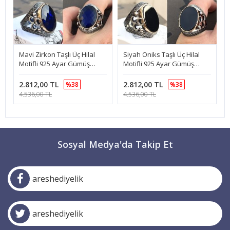
Mavi Zirkon Taşlı Üç Hilal
Siyah Oniks Taşlı Üç Hilal
Motifli 925 Ayar Gümüş
Motifli 925 Ayar Gümüş
Yüzük
Erkek Yüzük
2.812,00 TL
2.812,00 TL
%38
%38
4.536,00 TL
4.536,00 TL
Sosyal Medya'da Takip Et
areshediyelik
areshediyelik