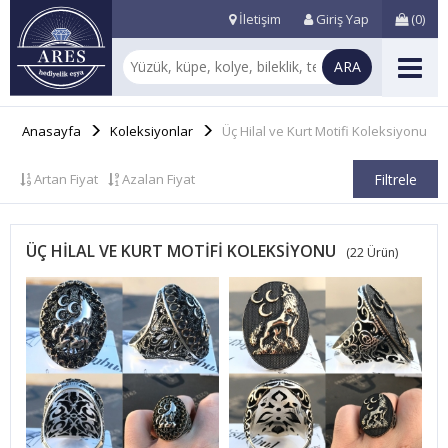
İletişim
Giriş Yap
(
0
)
Anasayfa
Koleksiyonlar
Üç Hilal ve Kurt Motifi Koleksiyonu
Artan Fiyat
Azalan Fiyat
Filtrele
ÜÇ HILAL VE KURT MOTIFI KOLEKSIYONU
(22 Ürün)