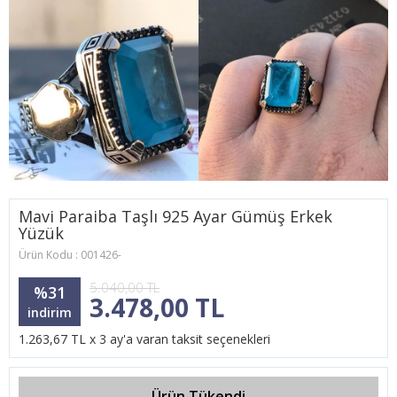
Mavi Paraiba Taşlı 925 Ayar Gümüş Erkek
Yüzük
Ürün Kodu : 001426-
5.040,00 TL
%31
3.478,00 TL
indirim
1.263,67 TL x 3 ay'a varan taksit seçenekleri
Ürün Tükendi