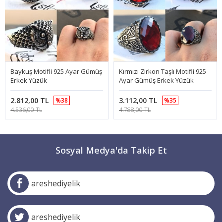
Baykuş Motifli 925 Ayar Gümüş
Kırmızı Zirkon Taşlı Motifli 925
Erkek Yüzük
Ayar Gümüş Erkek Yüzük
2.812,00 TL
3.112,00 TL
%38
%35
4.536,00 TL
4.788,00 TL
Sosyal Medya'da Takip Et
areshediyelik
areshediyelik