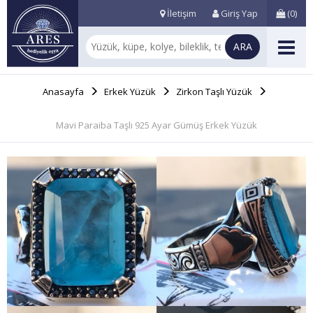
İletişim
Giriş Yap
(
0
)
Anasayfa
Erkek Yüzük
Zirkon Taşlı Yüzük
Mavi Paraiba Taşlı 925 Ayar Gümüş Erkek Yüzük