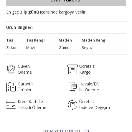
En geç
3 iş günü
içerisinde kargoya verilir.
Ürün Bilgileri
Taş
Taş Rengi
Maden
Maden Rengi
Zirkon
Mavi
Gümüs
Beyaz
Güvenli
Ücretsiz
Ödeme
Kargo
Garantili
Havale/Eft
Ürünler
İle Ödeme
Kredi Kartı İle
Ücretsiz
Taksitli Ödeme
İade ve Değişim
BENZER ÜRÜNLER